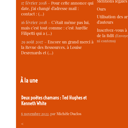
Mentions légales
17 février 2018 –
Pour cette annonce qui
date, j’ai changé d’adresse mail :
Ours
contact : (…)
Utilisation des ar
d’auteurs
16 février 2018 –
C’était même pas lui,
mais c’est tout comme : c’est Aurélie
Inscrivez-vous à 
Filipetti qui a (…)
de la RdR
(Envoye
ni contenu)
29 août 2017 –
Encore un grand merci à
la Revue des Ressources, à Louise
Desrenards et (…)
À la une
Deux poètes chamans : Ted Hughes et
Kenneth White
6 novembre 2022
, par
Michèle Duclos
<