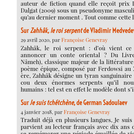
auteur de fiction quand elle reçoit prix
Dalgat (2009) sous un pseudonyme masculi
qu’au dernier moment . Tout comme cette 
Sur
Zahhâk, le roi serpent
de Vladimir Medvede
29 avril 2020, par
Françoise Genevray
Zahhâk, le roi serpent : d’où vient ce
annoncer un conte oriental ? Du Livr
Nâmeh), classique majeur de la littératur
poème épique, composé par Ferdowsi au X
ère, Zahhâk désigne un tyran sanguinaire
cou deux énormes serpents qu’il nou
humains : tel est en effet le modèle dont s’
Sur
Je suis tchétchène
, de German Sadoulaev
4 janvier 2018, par
Françoise Genevray
Traduit déjà en plusieurs langues, Je suis
parvient au lecteur français avec dix ans 
se remémorer une période émaillée de vio