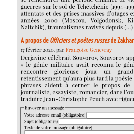
guerres sur le sol de Tchétchénie (1994-19
attentats et des prises massives d’otages e
années 2000 (Moscou, Volgodonsk, Kis
Naltchik), traumatismes ravivés depuis (…)
A propos de
Officiers et poètes russes
de Zakhar
17 février 2020, par
Françoise Genevray
Derjavine célébrait Souvorov, Souvorov app
« le génie militaire avait reconnu le gén
rencontre glorieuse joua un gran
retentissement qu’aura plus tard la poésie r
phrases aident à cerner le propos de Z
journaliste, essayiste, romancier, dans l’o
traduire Jean-Christophe Peuch avec rigueu
Envoyer un message
Votre adresse email (obligatoire)
Sujet (obligatoire)
Texte de votre message (obligatoire)