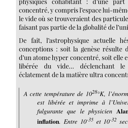
physiques cohabitant : d’une part 
concentré, y compris l’espace lui-même
le vide où se trouveraient des particule
faisant pas partie de la globalité de l’un
De fait, l’astrophysique actuelle h
conceptions : soit la genèse résulte d
d’un atome hyper concentré, soit elle es
libérée du vide… déclenchant l
éclatement de la matière ultra concent
28
A cette température de 10
°K, l’énorm
est libérée et imprime à l’Univ
Ala
fulgurante que le physicien
-35
-32
inflation
. Entre 10
et 10
sec