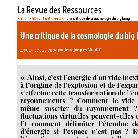
La Revue des Ressources
Accueil
>
Idées
>
Controverses
>
Une critique de la cosmologie du big bang
Une critique de la cosmologie du big
lundi 29 février 2016
, par
Jean-Jacques Micalef
« A
insi, c’est l’énergie d’un vide inex
à l’origine de l’explosion et de l’ex
s’effectue cette transformation de l’é
rayonnements ? Comment le vide p
même susciter du rayonnement 
fluctuations virtuelles peuvent-elles 
Et comment délimiter l’étendue d
d’énergie si l’espace n’est pas ? E