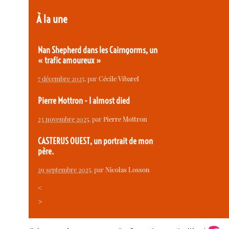
À la une
Nan Shepherd dans les Cairngorms, un
« trafic amoureux »
7 décembre 2025
, par
Cécile Vibarel
Pierre Mottron - I almost died
23 novembre 2025
, par
Pierre Mottron
CASTERUS OUEST, un portrait de mon
père.
29 septembre 2025
, par
Nicolas Losson
<
>