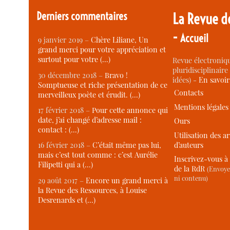
Derniers commentaires
La Revue d
-
Accueil
9 janvier 2019 –
Chère Liliane, Un
grand merci pour votre appréciation et
surtout pour votre (…)
Revue électroniqu
pluridisciplinaire 
30 décembre 2018 –
Bravo !
idées) -
En savoi
Somptueuse et riche présentation de ce
Contacts
merveilleux poète et érudit. (…)
Mentions légales
17 février 2018 –
Pour cette annonce qui
date, j’ai changé d’adresse mail :
Ours
contact : (…)
Utilisation des ar
d’auteurs
16 février 2018 –
C’était même pas lui,
mais c’est tout comme : c’est Aurélie
Inscrivez-vous à 
Filipetti qui a (…)
de la RdR
(Envoye
ni contenu)
29 août 2017 –
Encore un grand merci à
la Revue des Ressources, à Louise
Desrenards et (…)