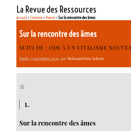
La Revue des Ressources
Accueil
>
Création
>
Poésie
>
Sur la rencontre des âmes
Sur la rencontre des âmes
SUIVI DE : ODE À UN VITALISME NOUVE
lundi 23 novembre 2020
, par
Mohamed Ben Achour
☆
1.
Sur la rencontre des âmes