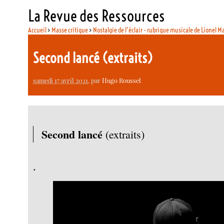
La Revue des Ressources
Accueil
>
Masse critique
>
Nostalgie de l’éclair - rubrique musicale de Lionel M
Second lancé (extraits)
samedi 17 avril 2021
, par
Hugo Roussel
Second lancé
(extraits)
.