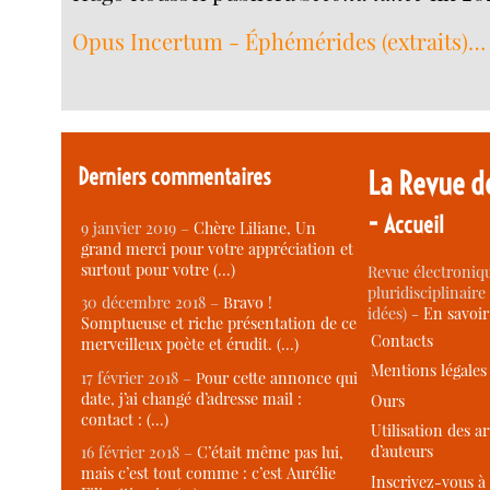
Opus Incertum - Éphémérides (extraits)…
Derniers commentaires
La Revue d
-
Accueil
9 janvier 2019 –
Chère Liliane, Un
grand merci pour votre appréciation et
surtout pour votre (…)
Revue électroniqu
pluridisciplinaire 
30 décembre 2018 –
Bravo !
idées) -
En savoi
Somptueuse et riche présentation de ce
Contacts
merveilleux poète et érudit. (…)
Mentions légales
17 février 2018 –
Pour cette annonce qui
date, j’ai changé d’adresse mail :
Ours
contact : (…)
Utilisation des ar
d’auteurs
16 février 2018 –
C’était même pas lui,
mais c’est tout comme : c’est Aurélie
Inscrivez-vous à 