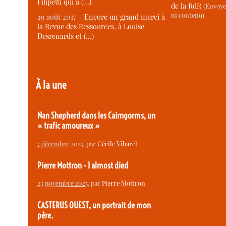
Filipetti qui a (…)
de la RdR
(Envoye
ni contenu)
29 août 2017 –
Encore un grand merci à
la Revue des Ressources, à Louise
Desrenards et (…)
À la une
Nan Shepherd dans les Cairngorms, un
« trafic amoureux »
7 décembre 2025
, par
Cécile Vibarel
Pierre Mottron - I almost died
23 novembre 2025
, par
Pierre Mottron
CASTERUS OUEST, un portrait de mon
père.