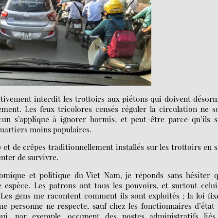
tivement interdit les trottoirs aux piétons qui doivent désor
ement. Les feux tricolores censés réguler la circulation ne s
un s’applique à ignorer hormis, et peut-être parce qu’ils s
quartiers moins populaires.
t de crêpes traditionnellement installés sur les trottoirs en 
nter de survivre.
mique et politique du Viet Nam, je réponds sans hésiter qu
e espèce. Les patrons ont tous les pouvoirs, et surtout celu
 Les gens me racontent comment ils sont exploités ; la loi fix
e personne ne respecte, sauf chez les fonctionnaires d’état
qui, par exemple, occupent des postes administratifs liés