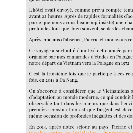
L’hôtel avait envoyé, comme prévu compte tenu 
avant 22 heures. Après de rapides formalités d’acc
parce que nous avons beaucoup insisté) une chamb
profondes font que, bien souvent, seules les cham
Après cinq ans d’absence, Pierric et moi avons ret
Ce voyage a surtout été motivé cette année par u
organisé par mes camarades d’études en Pologne 
notre départ du Vietnam vers la Pologne en 1972.
C’est la troisième fois que je participe à ces re
fois, en 2014 à Da Nang.
On s’accorde à considérer que le Vietnamiens so
d’adaptation au monde moderne, ce qui conduit le
observable tant dans les mœurs que dans l’envi
première constatation est que l’argent est dev
même occasion de profondes inégalités et des do
En 2014, après notre séjour au pays, Pierric e
victoire contre les Américains - Impressions 