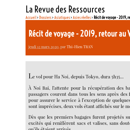
La Revue des Ressources
Accueil
>
Dossiers
>
Asiatiques
>
Asies réelles
>
Récit de voyage - 2019, 
Récit de voyage - 2019, retour a
jeudi 12 mars 2020
, par
Thi-Hien TRAN
L
e vol pour Ha Noi, depuis Tokyo, dura 5h35...
À Noi Bai, l’attente pour la récupération des ba
passagers courent dans tous les sens après des 
pour assurer le service à l’exception de quelques
sont imprécises, deux vols étant affichés sur le 
Dès que les premiers bagages furent projetés sur
excités qui reniflèrent sacs et valises, sans do
qu’ils étaient arrivés.