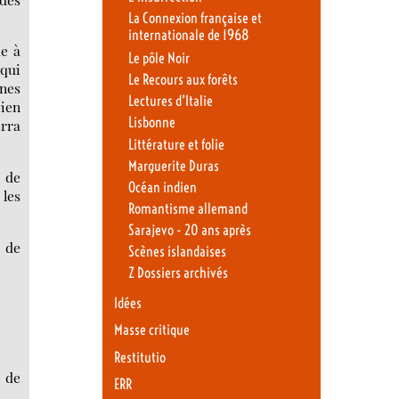
La Connexion française et
internationale de 1968
me à
Le pôle Noir
 qui
Le Recours aux forêts
unes
Lectures d’Italie
bien
Lisbonne
erra
Littérature et folie
Marguerite Duras
s de
Océan indien
 les
Romantisme allemand
Sarajevo - 20 ans après
t de
Scènes islandaises
Z Dossiers archivés
Idées
Masse critique
Restitutio
e de
ERR