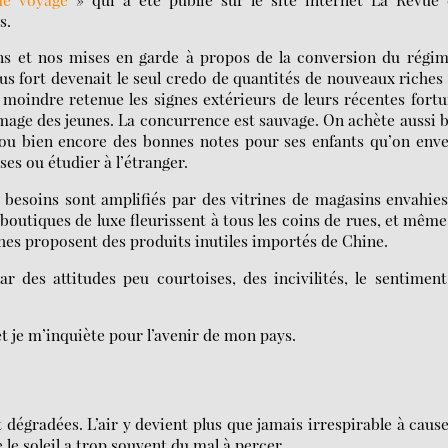
s.
ns et nos mises en garde à propos de la conversion du régi
us fort devenait le seul credo de quantités de nouveaux riches
 moindre retenue les signes extérieurs de leurs récentes fort
mage des jeunes. La concurrence est sauvage. On achète aussi 
ou bien encore des bonnes notes pour ses enfants qu’on env
ses ou étudier à l’étranger.
es besoins sont amplifiés par des vitrines de magasins envahie
outiques de luxe fleurissent à tous les coins de rues, et même
ches proposent des produits inutiles importés de Chine.
r des attitudes peu courtoises, des incivilités, le sentimen
t je m’inquiète pour l’avenir de mon pays.
dégradées. L’air y devient plus que jamais irrespirable à caus
 le soleil a trop souvent du mal à percer.