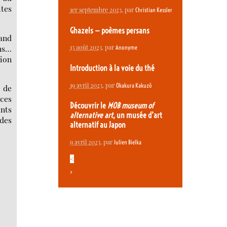
ites
1er septembre 2023
, par
Christian Kessler
Ghazels — poèmes persans
rand
ens…
13 août 2023
, par
Anonyme
tion
Introduction à la voie du thé
19 avril 2023
, par
Okakura Kakuzô
 de
ces
Découvrir le
MOB museum of
ants
alternative art
, un musée d’art
 des
alternatif au Japon
9 avril 2023
, par
Julien Bielka
<
>