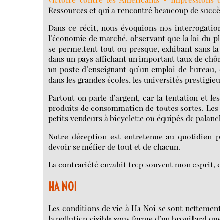
Ressources et qui a rencontré beaucoup de succè
Dans ce récit, nous évoquions nos interrogatio
l’économie de marché, observant que la loi du pl
se permettent tout ou presque, exhibant sans la
dans un pays affichant un important taux de chô
un poste d’enseignant qu’un emploi de bureau, 
dans les grandes écoles, les universités prestigieu
Partout on parle d’argent, car la tentation et l
produits de consommation de toutes sortes. Les b
petits vendeurs à bicyclette ou équipés de palan
Notre déception est entretenue au quotidien pa
devoir se méfier de tout et de chacun.
La contrariété envahit trop souvent mon esprit, e
HA NOI
Les conditions de vie à Ha Noi se sont nettement 
la pollution visible sous forme d’un brouillard que