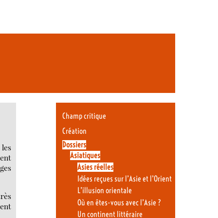
Champ critique
Création
Dossiers
 les
Asiatiques
sent
ages
Asies réelles
Idées reçues sur l’Asie et l’Orient
L’illusion orientale
très
Où en êtes-vous avec l’Asie ?
ment
Un continent littéraire