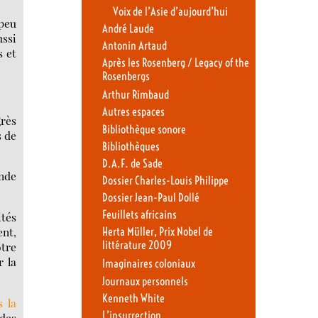
Voix de l’Asie d’aujourd’hui
 peu
André Laude
ussi
Antonin Artaud
s et
Après les Rosenberg / Legacy of the
Rosenbergs
Arthur Rimbaud
Autres espaces
grès
Bibliothèque sonore
s de
Bibliothèques
D.A.F. de Sade
onde
Dossier Charles-Louis Philippe
Dossier Jean-Paul Dollé
Feuillets africains
ités
ent,
Herta Müller, Prix Nobel de
littérature 2009
otre
r la
Imaginaires coloniaux
Journaux personnels
Kenneth White
 la
L’insurrection
des