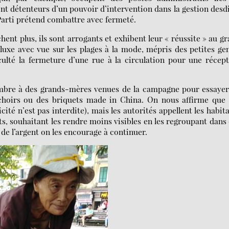
nt détenteurs d’un pouvoir d’intervention dans la gestion desd
 Parti prétend combattre avec fermeté.
chent plus, ils sont arrogants et exhibent leur « réussite » au g
 luxe avec vue sur les plages à la mode, mépris des petites g
iculté la fermeture d’une rue à la circulation pour une récep
ombre à des grands-mères venues de la campagne pour essayer
choirs ou des briquets made in China. On nous affirme que 
é n’est pas interdite), mais les autorités appellent les habit
s, souhaitant les rendre moins visibles en les regroupant dans
 de l’argent on les encourage à continuer.