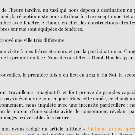
de l’heure tardive, un taxi qui nous déposa à destination un
ueil, la réceptionniste nous attribua, à titre exceptionnel (et a
re avec fenêtre. À Hanoi, en effet, les constructions étroite
bres sur rue sont équipées de fenêtres.
rouvé une ville très différente.
ne visite à mes frères et sœurs et par la participation au Con
de la promotion K 72. Nous devons fêter à Thanh Hoa les 47 an
trouvailles, la première fois a eu lieu en 2012 à Ha Noi, la sec
nt travailleurs, imaginatifs et font preuve de grandes capac
 pays à évoluer de jour en jour. Mais cette année, ce changem
ronnement, nous inquiète avec une intensité particulière ; n
enu le moteur d’une société avide de consommer, révélant pa
mmages irréversibles à la nature.
t moi avons rédigé un article intitulé «
Vietnam 40 ans après
de voyage
» qui a été publié sur le site internet La Revue 