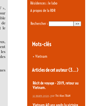
Résidences : le labo
F »,
A propos de la RDR
 sur
uble
, de
Rechercher :
t le
eux,
Mots-clés
tent
 les
•
 des
Vietnam
Articles de cet auteur
(3…)
êmes
Récit de voyage - 2019, retour au
Vietnam.
12 mars 2020
, par
Thi-Hien TRAN
Vietnam 40 ans après la victoire