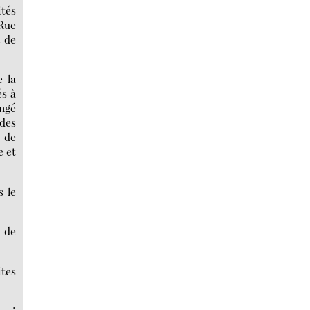
tés
 Rue
s de
e la
és à
angé
des
s de
e et
s le
s de
ites