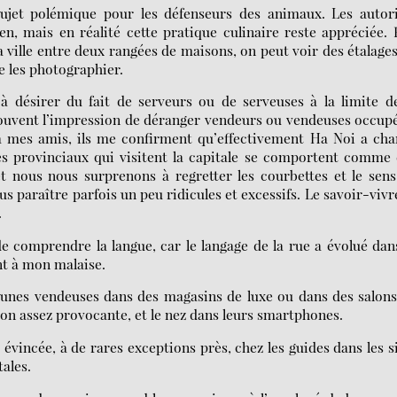
jet polémique pour les défenseurs des animaux. Les autori
n, mais en réalité cette pratique culinaire reste appréciée.
a ville entre deux rangées de maisons, on peut voir des étalage
de les photographier.
 à désirer du fait de serveurs ou de serveuses à la limite d
 souvent l’impression de déranger vendeurs ou vendeuses occup
à mes amis, ils me confirment qu’effectivement Ha Noi a ch
s provinciaux qui visitent la capitale se comportent comme 
t nous nous surprenons à regretter les courbettes et le sen
us paraître parfois un peu ridicules et excessifs. Le savoir-vivr
.
e comprendre la langue, car le langage de la rue a évolué dan
nt à mon malaise.
jeunes vendeuses dans des magasins de luxe ou dans des salon
açon assez provocante, et le nez dans leurs smartphones.
évincée, à de rares exceptions près, chez les guides dans les s
tales.