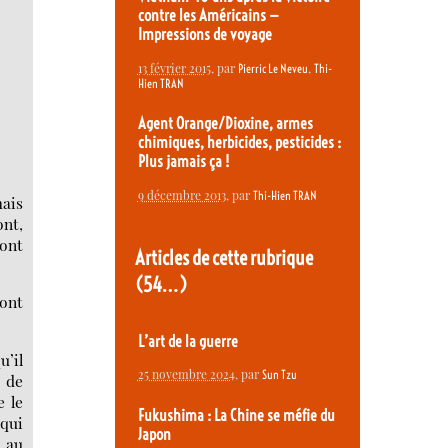
contre les Américains —
Impressions de voyage
13 février 2015
, par
,
Pierric Le Neveu
Thi-
Hien TRAN
Agent Orange/Dioxine, armes
chimiques, herbicides, pesticides :
Plus jamais ça !
9 décembre 2013
, par
Thi-Hien TRAN
mais
ont,
ont
Articles de cette rubrique
(54…)
sont
L’art de la guerre
’il
25 novembre 2024
, par
Sun Tzu
i de
e le
Fukushima : La Chine se méfie du
 qui
Japon
 au