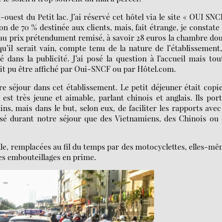
-ouest du Petit lac. J’ai réservé cet hôtel via le site « OUI SNC
 de 70 % destinée aux clients, mais, fait étrange, je constate
 au prix prétendument remisé, à savoir 28 euros la chambre do
qu’il serait vain, compte tenu de la nature de l’établissement
dans la publicité. J’ai posé la question à l’accueil mais tou
it pu être affiché par Oui-SNCF ou par Hôtel.com.
 séjour dans cet établissement. Le petit déjeuner était copi
est très jeune et aimable, parlant chinois et anglais. Ils por
, mais dans le but, selon eux, de faciliter les rapports avec
isé durant notre séjour que des Vietnamiens, des Chinois ou
lle, remplacées au fil du temps par des motocyclettes, elles-m
les embouteillages en prime.