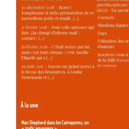
pluridisciplinaire 
30 décembre 2018 –
Bravo !
idées) -
En savoi
Somptueuse et riche présentation de ce
Contacts
merveilleux poète et érudit. (…)
Mentions légales
17 février 2018 –
Pour cette annonce qui
date, j’ai changé d’adresse mail :
Ours
contact : (…)
Utilisation des ar
d’auteurs
16 février 2018 –
C’était même pas lui,
mais c’est tout comme : c’est Aurélie
Inscrivez-vous à 
Filipetti qui a (…)
de la RdR
(Envoye
ni contenu)
29 août 2017 –
Encore un grand merci à
la Revue des Ressources, à Louise
Desrenards et (…)
À la une
Nan Shepherd dans les Cairngorms, un
« trafic amoureux »