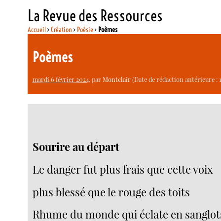
La Revue des Ressources
Accueil
>
Création
>
Poésie
>
Poèmes
Poèmes
mardi 6 février 2024
, par
Montclair
(Date de rédaction antérieure : 
Sourire au départ
Le danger fut plus frais que cette voix
plus blessé que le rouge des toits
Rhume du monde qui éclate en sanglot