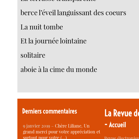
berce l’éveil languissant des coeurs
La nuit tombe
Et la journée lointaine
solitaire
aboie à la cime du monde
Derniers commentaires
La Revue d
-
Accueil
9 janvier 2019 –
Chère Liliane, Un
grand merci pour votre appréciation et
surtout pour votre (…)
Revue électroniqu