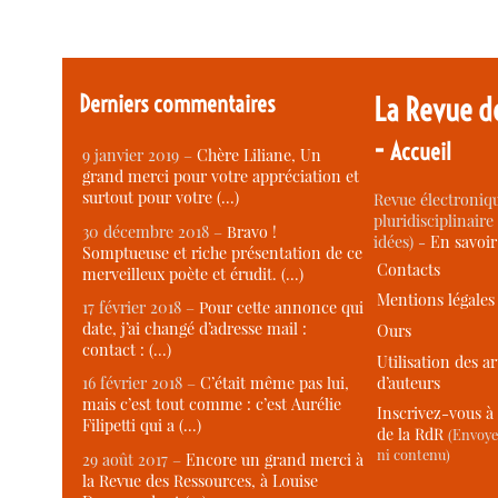
Derniers commentaires
La Revue d
-
Accueil
9 janvier 2019 –
Chère Liliane, Un
grand merci pour votre appréciation et
surtout pour votre (…)
Revue électroniqu
pluridisciplinaire 
30 décembre 2018 –
Bravo !
idées) -
En savoi
Somptueuse et riche présentation de ce
Contacts
merveilleux poète et érudit. (…)
Mentions légales
17 février 2018 –
Pour cette annonce qui
date, j’ai changé d’adresse mail :
Ours
contact : (…)
Utilisation des ar
d’auteurs
16 février 2018 –
C’était même pas lui,
mais c’est tout comme : c’est Aurélie
Inscrivez-vous à 
Filipetti qui a (…)
de la RdR
(Envoye
ni contenu)
29 août 2017 –
Encore un grand merci à
la Revue des Ressources, à Louise