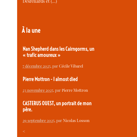
Desrenards et (…)
À la une
Nan Shepherd dans les Cairngorms, un
« trafic amoureux »
7 décembre 2025
, par
Cécile Vibarel
Pierre Mottron - I almost died
23 novembre 2025
, par
Pierre Mottron
CASTERUS OUEST, un portrait de mon
père.
29 septembre 2025
, par
Nicolas Losson
<