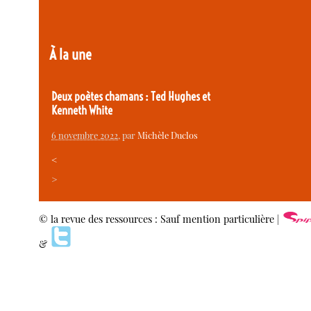
À la une
Deux poètes chamans : Ted Hughes et
Kenneth White
6 novembre 2022
, par
Michèle Duclos
<
>
© la revue des ressources : Sauf mention particulière |
&