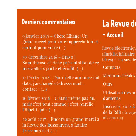
Derniers commentaires
La Revue d
-
Accueil
9 janvier 2019 –
Chère Liliane, Un
grand merci pour votre appréciation et
surtout pour votre (…)
Revue électroniqu
pluridisciplinaire 
30 décembre 2018 –
Bravo !
idées) -
En savoi
Somptueuse et riche présentation de ce
Contacts
merveilleux poète et érudit. (…)
Mentions légales
17 février 2018 –
Pour cette annonce qui
date, j’ai changé d’adresse mail :
Ours
contact : (…)
Utilisation des ar
d’auteurs
16 février 2018 –
C’était même pas lui,
mais c’est tout comme : c’est Aurélie
Inscrivez-vous à 
Filipetti qui a (…)
de la RdR
(Envoye
ni contenu)
29 août 2017 –
Encore un grand merci à
la Revue des Ressources, à Louise
Desrenards et (…)