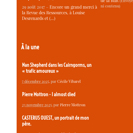
de la RdR
(Envoye
ni contenu)
29 août 2017 –
Encore un grand merci à
la Revue des Ressources, à Louise
Desrenards et (…)
À la une
Nan Shepherd dans les Cairngorms, un
« trafic amoureux »
7 décembre 2025
, par
Cécile Vibarel
Pierre Mottron - I almost died
23 novembre 2025
, par
Pierre Mottron
CASTERUS OUEST, un portrait de mon
père.