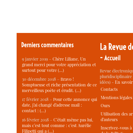
Derniers commentaires
La Revue d
-
Accueil
9 janvier 2019 –
Chère Liliane, Un
grand merci pour votre appréciation et
surtout pour votre (…)
Revue électroniqu
pluridisciplinaire 
30 décembre 2018 –
Bravo !
idées) -
En savoi
Somptueuse et riche présentation de ce
Contacts
merveilleux poète et érudit. (…)
Mentions légales
17 février 2018 –
Pour cette annonce qui
date, j’ai changé d’adresse mail :
Ours
contact : (…)
Utilisation des ar
d’auteurs
16 février 2018 –
C’était même pas lui,
mais c’est tout comme : c’est Aurélie
Inscrivez-vous à 
Filipetti qui a (…)