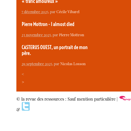
« trafic amoureux »
7 décembre 2025
, par
Cécile Vibarel
Pierre Mottron - I almost died
23 novembre 2025
, par
Pierre Mottron
CASTERUS OUEST, un portrait de mon
père.
29 septembre 2025
, par
Nicolas Losson
<
>
© la revue des ressources : Sauf mention particulière |
&