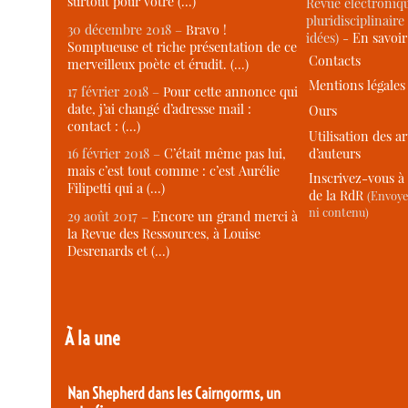
surtout pour votre (…)
Revue électroniqu
pluridisciplinaire 
30 décembre 2018 –
Bravo !
idées) -
En savoi
Somptueuse et riche présentation de ce
Contacts
merveilleux poète et érudit. (…)
Mentions légales
17 février 2018 –
Pour cette annonce qui
date, j’ai changé d’adresse mail :
Ours
contact : (…)
Utilisation des ar
d’auteurs
16 février 2018 –
C’était même pas lui,
mais c’est tout comme : c’est Aurélie
Inscrivez-vous à 
Filipetti qui a (…)
de la RdR
(Envoye
ni contenu)
29 août 2017 –
Encore un grand merci à
la Revue des Ressources, à Louise
Desrenards et (…)
À la une
Nan Shepherd dans les Cairngorms, un