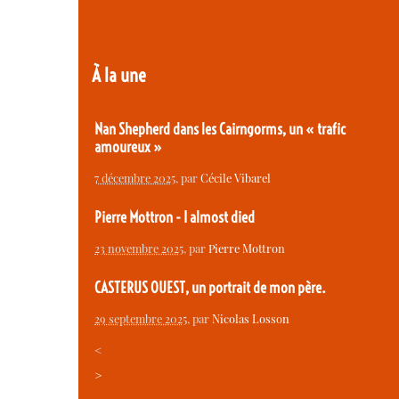
À la une
Nan Shepherd dans les Cairngorms, un « trafic
amoureux »
7 décembre 2025
, par
Cécile Vibarel
Pierre Mottron - I almost died
23 novembre 2025
, par
Pierre Mottron
CASTERUS OUEST, un portrait de mon père.
29 septembre 2025
, par
Nicolas Losson
<
>