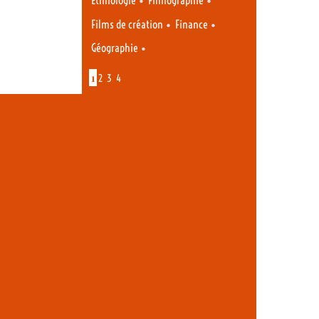
Ethnologie
Filmographie
•
•
Films de création
Finance
•
Géographie
1
2
3
4