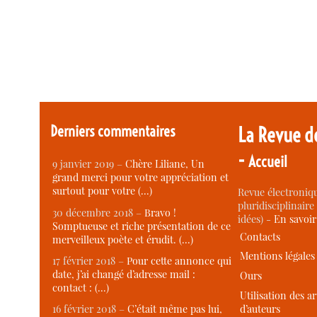
Derniers commentaires
La Revue d
-
Accueil
9 janvier 2019 –
Chère Liliane, Un
grand merci pour votre appréciation et
surtout pour votre (…)
Revue électroniqu
pluridisciplinaire 
30 décembre 2018 –
Bravo !
idées) -
En savoi
Somptueuse et riche présentation de ce
Contacts
merveilleux poète et érudit. (…)
Mentions légales
17 février 2018 –
Pour cette annonce qui
date, j’ai changé d’adresse mail :
Ours
contact : (…)
Utilisation des ar
d’auteurs
16 février 2018 –
C’était même pas lui,