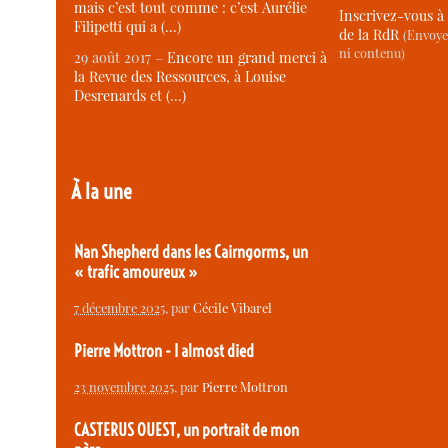
mais c’est tout comme : c’est Aurélie
Inscrivez-vous à 
Filipetti qui a (…)
de la RdR
(Envoye
ni contenu)
29 août 2017 –
Encore un grand merci à
la Revue des Ressources, à Louise
Desrenards et (…)
À la une
Nan Shepherd dans les Cairngorms, un
« trafic amoureux »
7 décembre 2025
, par
Cécile Vibarel
Pierre Mottron - I almost died
23 novembre 2025
, par
Pierre Mottron
CASTERUS OUEST, un portrait de mon