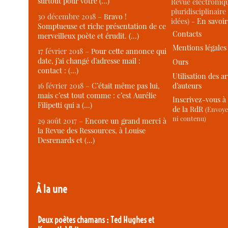
surtout pour votre (…)
Revue électroniqu
pluridisciplinaire 
30 décembre 2018 –
Bravo !
idées) -
En savoi
Somptueuse et riche présentation de ce
Contacts
merveilleux poète et érudit. (…)
Mentions légales
17 février 2018 –
Pour cette annonce qui
date, j’ai changé d’adresse mail :
Ours
contact : (…)
Utilisation des ar
d’auteurs
16 février 2018 –
C’était même pas lui,
mais c’est tout comme : c’est Aurélie
Inscrivez-vous à 
Filipetti qui a (…)
de la RdR
(Envoye
ni contenu)
29 août 2017 –
Encore un grand merci à
la Revue des Ressources, à Louise
Desrenards et (…)
À la une
Deux poètes chamans : Ted Hughes et