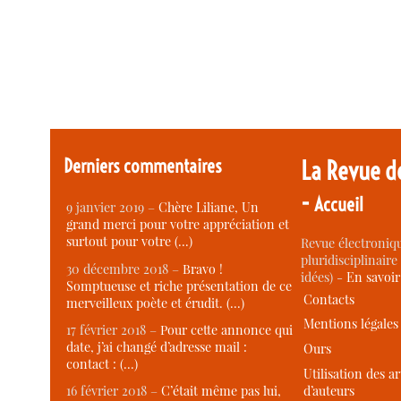
Derniers commentaires
La Revue d
-
Accueil
9 janvier 2019 –
Chère Liliane, Un
grand merci pour votre appréciation et
surtout pour votre (…)
Revue électroniqu
pluridisciplinaire 
30 décembre 2018 –
Bravo !
idées) -
En savoi
Somptueuse et riche présentation de ce
Contacts
merveilleux poète et érudit. (…)
Mentions légales
17 février 2018 –
Pour cette annonce qui
date, j’ai changé d’adresse mail :
Ours
contact : (…)
Utilisation des ar
d’auteurs
16 février 2018 –
C’était même pas lui,