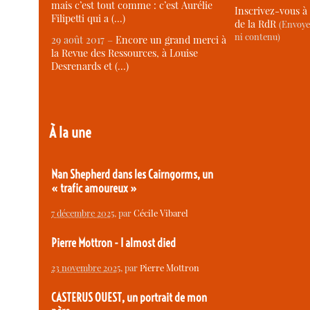
mais c’est tout comme : c’est Aurélie
Inscrivez-vous à 
Filipetti qui a (…)
de la RdR
(Envoye
ni contenu)
29 août 2017 –
Encore un grand merci à
la Revue des Ressources, à Louise
Desrenards et (…)
À la une
Nan Shepherd dans les Cairngorms, un
« trafic amoureux »
7 décembre 2025
, par
Cécile Vibarel
Pierre Mottron - I almost died
23 novembre 2025
, par
Pierre Mottron
CASTERUS OUEST, un portrait de mon