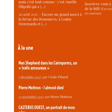
mais c’est tout comme : c’est Aurélie
Inscrivez-vous à 
Filipetti qui a (…)
de la RdR
(Envoye
ni contenu)
29 août 2017 –
Encore un grand merci à
la Revue des Ressources, à Louise
Desrenards et (…)
À la une
Nan Shepherd dans les Cairngorms, un
« trafic amoureux »
7 décembre 2025
, par
Cécile Vibarel
Pierre Mottron - I almost died
23 novembre 2025
, par
Pierre Mottron
CASTERUS OUEST, un portrait de mon