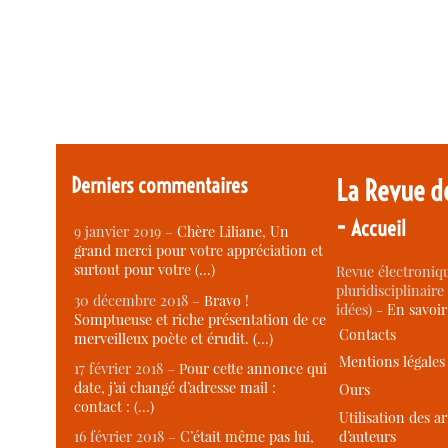
Derniers commentaires
La Revue d
-
Accueil
9 janvier 2019 –
Chère Liliane, Un
grand merci pour votre appréciation et
surtout pour votre (…)
Revue électroniqu
pluridisciplinaire 
30 décembre 2018 –
Bravo !
idées) -
En savoi
Somptueuse et riche présentation de ce
Contacts
merveilleux poète et érudit. (…)
Mentions légales
17 février 2018 –
Pour cette annonce qui
date, j’ai changé d’adresse mail :
Ours
contact : (…)
Utilisation des ar
d’auteurs
16 février 2018 –
C’était même pas lui,