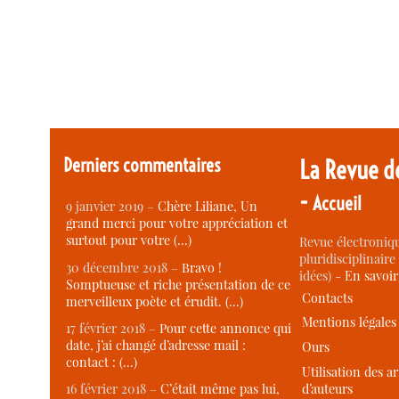
Derniers commentaires
La Revue d
-
Accueil
9 janvier 2019 –
Chère Liliane, Un
grand merci pour votre appréciation et
surtout pour votre (…)
Revue électroniqu
pluridisciplinaire 
30 décembre 2018 –
Bravo !
idées) -
En savoi
Somptueuse et riche présentation de ce
Contacts
merveilleux poète et érudit. (…)
Mentions légales
17 février 2018 –
Pour cette annonce qui
date, j’ai changé d’adresse mail :
Ours
contact : (…)
Utilisation des ar
d’auteurs
16 février 2018 –
C’était même pas lui,