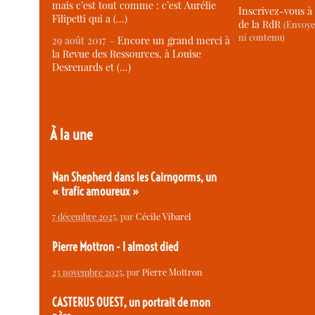
mais c’est tout comme : c’est Aurélie
Inscrivez-vous à 
Filipetti qui a (…)
de la RdR
(Envoye
ni contenu)
29 août 2017 –
Encore un grand merci à
la Revue des Ressources, à Louise
Desrenards et (…)
À la une
Nan Shepherd dans les Cairngorms, un
« trafic amoureux »
7 décembre 2025
, par
Cécile Vibarel
Pierre Mottron - I almost died
23 novembre 2025
, par
Pierre Mottron
CASTERUS OUEST, un portrait de mon