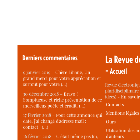
Derniers commentaires
La Revue d
-
Accueil
9 janvier 2019 –
Chère Liliane, Un
grand merci pour votre appréciation et
surtout pour votre (…)
Revue électroniqu
pluridisciplinaire 
30 décembre 2018 –
Bravo !
idées) -
En savoi
Somptueuse et riche présentation de ce
Contacts
merveilleux poète et érudit. (…)
Mentions légales
17 février 2018 –
Pour cette annonce qui
date, j’ai changé d’adresse mail :
Ours
contact : (…)
Utilisation des ar
d’auteurs
16 février 2018 –
C’était même pas lui,