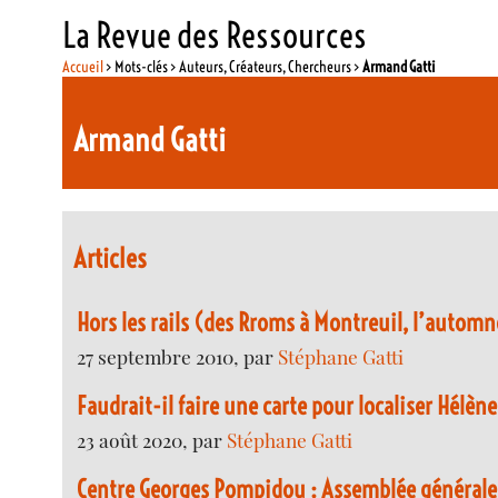
La Revue des Ressources
Accueil
> Mots-clés > Auteurs, Créateurs, Chercheurs >
Armand Gatti
Armand Gatti
Articles
Hors les rails (des Rroms à Montreuil, l’autom
27 septembre 2010, par
Stéphane Gatti
Faudrait-il faire une carte pour localiser Hélèn
23 août 2020, par
Stéphane Gatti
Centre Georges Pompidou : Assemblée générale